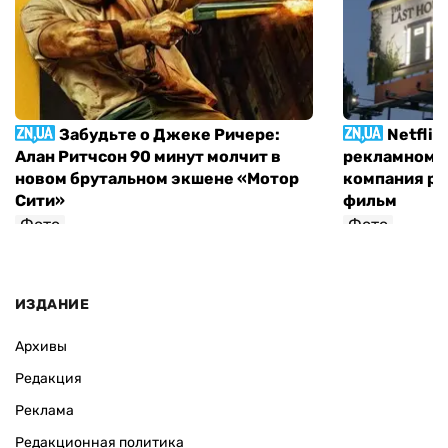
Забудьте о Джеке Ричере:
Netflix
Алан Ритчсон 90 минут молчит в
рекламном щ
новом брутальном экшене «Мотор
компания р
Сити»
фильм
Фото
Фото
София Росовецкая
ИЗДАНИЕ
Архивы
Редакция
Реклама
Редакционная политика