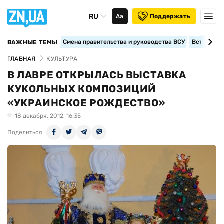
RU
Аа
Поддержать
Смена правительства и руководства ВСУ
Вступление
ВАЖНЫЕ ТЕМЫ
ГЛАВНАЯ
КУЛЬТУРА
В ЛАВРЕ ОТКРЫЛАСЬ ВЫСТАВКА
КУКОЛЬНЫХ КОМПОЗИЦИЙ
«УКРАИНСКОЕ РОЖДЕСТВО»
18 декабря, 2012, 16:35
Поделиться