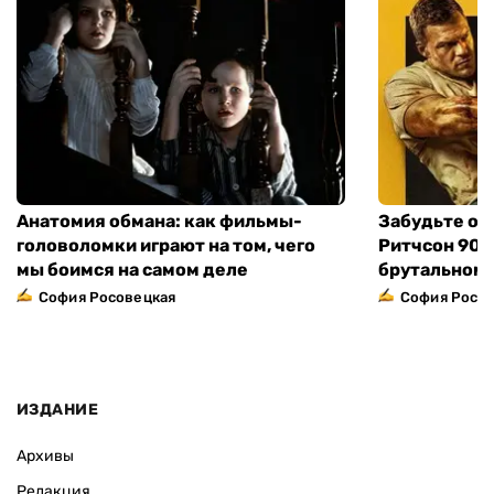
Анатомия обмана: как фильмы-
Забудьте о 
головоломки играют на том, чего
Ритчсон 90 
мы боимся на самом деле
брутальном 
София Росовецкая
София Росо
ИЗДАНИЕ
Архивы
Редакция