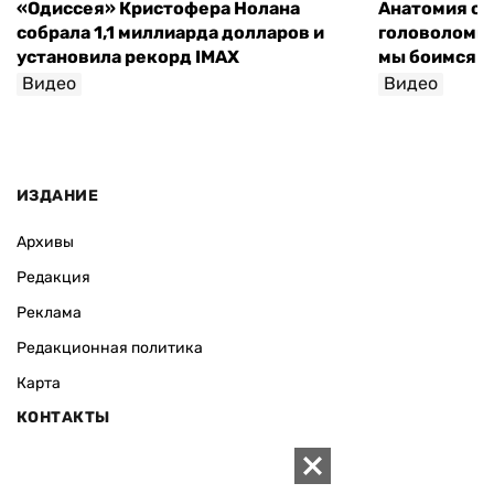
«Одиссея» Кристофера Нолана
Анатомия об
собрала 1,1 миллиарда долларов и
головоломки 
установила рекорд IMAX
мы боимся н
Видео
Видео
София Росо
ИЗДАНИЕ
Архивы
Редакция
Реклама
Редакционная политика
Карта
КОНТАКТЫ
01010 Киев, ул. Князей Острожских, 19/1