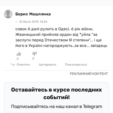
Борис Машлянка
12 Июля 2019, 14:24
совок й далі рулить в Одесі. 6 рік війни,
Жванецький прийняв орден від *уйла "за
заслуги перед Отечеством III степени"... і ще
його в Україні нагороджують..за все... звіздець
0
0
Ответить
Цитировать
Пожаловаться
Оставайтесь в курсе последних
событий!
Подписывайтесь на наш канал в Telegram