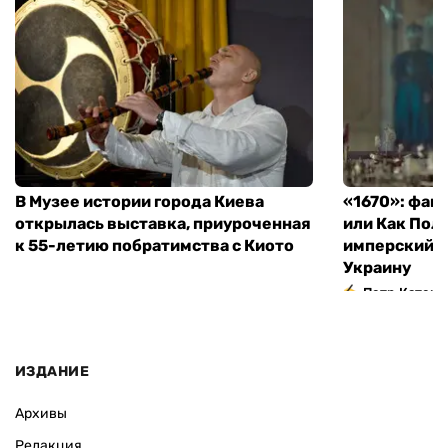
В Музее истории города Киева
«1670»: фан
открылась выставка, приуроченная
или Как Пол
к 55-летию побратимства с Киото
имперский м
Украину
Петр Катери
ИЗДАНИЕ
Архивы
Редакция