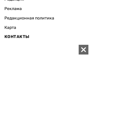
Реклама
Редакционная политика
Карта
КОНТАКТЫ
01010 Киев, ул. Князей Острожских, 19/1
Телефон редакции:
+380 (44) 280-04-85
Электронная почта редакции:
zn94@ukr.net
Электронная почта службы новостей:
editor@zn.ua
СОЦСЕТИ
ПОДДЕРЖАТЬ ZN.UA
Поддержать независимую