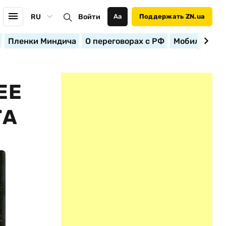
RU
Войти
Аа
Поддержать ZN.ua
Пленки Миндича
О переговорах с РФ
Мобилизация
ЕЕ
ТА