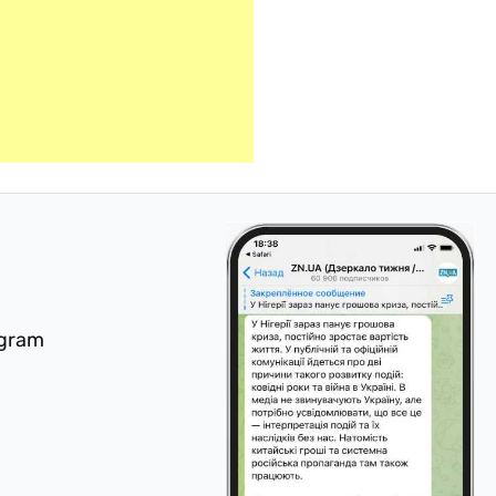
egram