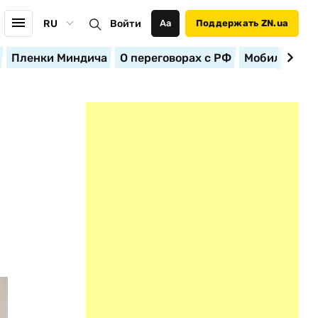
RU
Войти
Аа
Поддержать ZN.ua
Пленки Миндича
О переговорах с РФ
Мобилизация