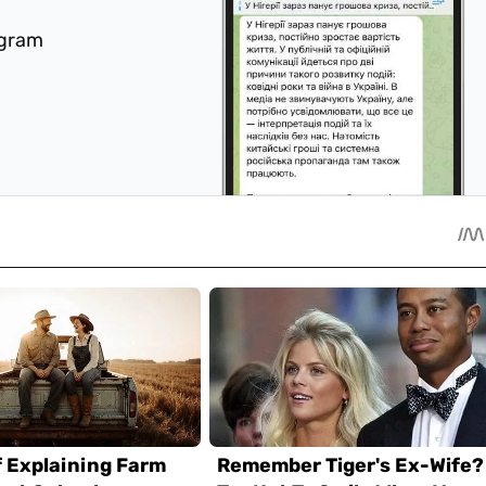
egram