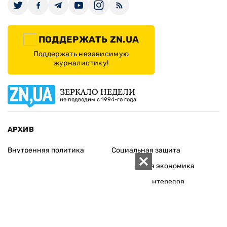
ПОДДЕРЖАТЬ ZN.UA
Поддержать независимую
журналистику!
ЗЕРКАЛО НЕДЕЛИ
не подводим с 1994-го года
АРХИВ
Внутренняя политика
Социальная защита
Международная политика
Зарубежная экономика
Макроуровень
Конфликт интересов
Энергорынок
Экономическая
безопасность
Приватизация
Персоналии