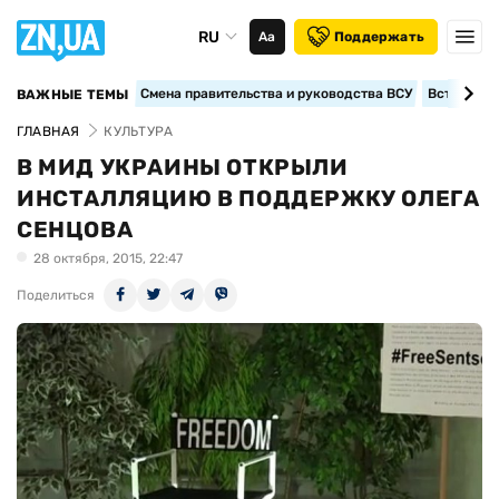
RU
Аа
Поддержать
Смена правительства и руководства ВСУ
Вступление
ВАЖНЫЕ ТЕМЫ
ГЛАВНАЯ
КУЛЬТУРА
В МИД УКРАИНЫ ОТКРЫЛИ
ИНСТАЛЛЯЦИЮ В ПОДДЕРЖКУ ОЛЕГА
СЕНЦОВА
28 октября, 2015, 22:47
Поделиться