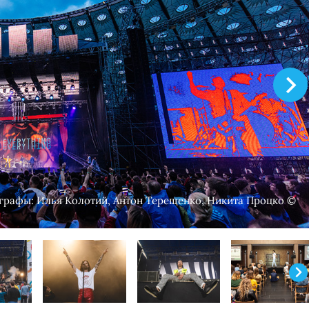
ографы: Илья Колотий, Антон Терещенко, Никита Процко ©