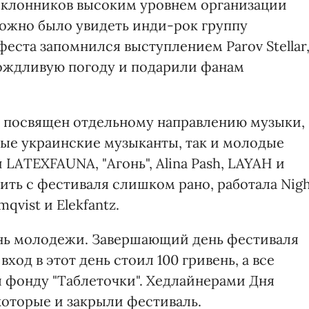
оклонников высоким уровнем организации
можно было увидеть инди-рок группу
 феста запомнился выступлением Parov Stellar
дождливую погоду и подарили фанам
л посвящен отдельному направлению музыки,
ные украинские музыканты, так и молодые
LATEXFAUNA, "Агонь", Alina Pash, LAYAH и
одить с фестиваля слишком рано, работала Nig
qvist и Elekfantz.
ень молодежи. Завершающий день фестиваля
ход в этот день стоил 100 гривень, а все
 фонду "Таблеточки". Хедлайнерами Дня
которые и закрыли фестиваль.