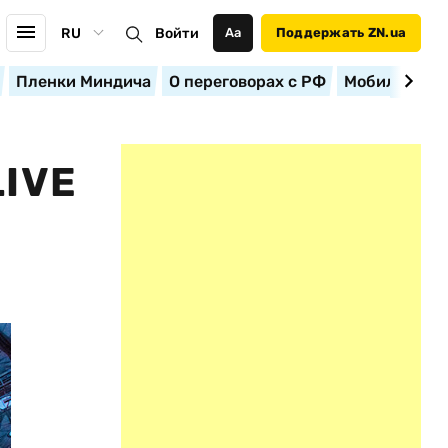
RU
Войти
Аа
Поддержать ZN.ua
Пленки Миндича
О переговорах с РФ
Мобилизация
IVE