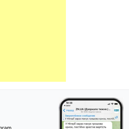
egram