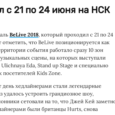
 с 21 по 24 июня на НСК
валь
BeLive 2018
, который проходил с 21 по 24
 отметить, что BeLive позиционируется как
рритории события работало сразу 10 зон
музыкальных сцены, на которых выступали
Ulichnaya Eda, Stand up Stage и специально
 посетителей Kids Zone.
от день хедлайнерами стали легендарные
аз удалось устроить грандиозное шоу,
лонники сетовали на то, что Джей Кей заметн
длайнерами были британцы Hurts, снова