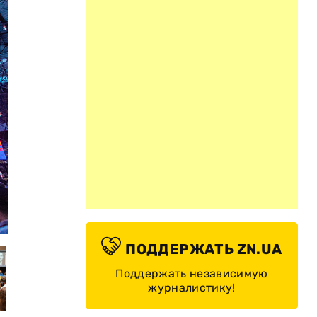
© facebook.com/belivefest/
ПОДДЕРЖАТЬ ZN.UA
Поддержать независимую
журналистику!