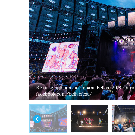
В Киеве прошел фестиваль BeLive 2018. Фот
facebook.com/belivefest/