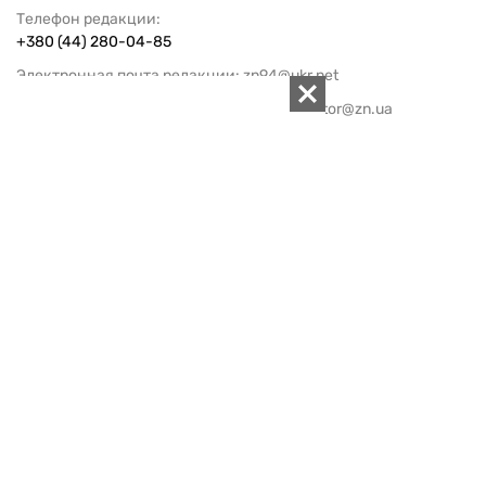
Телефон редакции:
+380 (44) 280-04-85
Электронная почта редакции:
zn94@ukr.net
Электронная почта службы новостей:
editor@zn.ua
СОЦСЕТИ
ПОДДЕРЖАТЬ ZN.UA
Поддержать независимую
журналистику!
ЗЕРКАЛО НЕДЕЛИ
не подводим с 1994-го года
АРХИВ