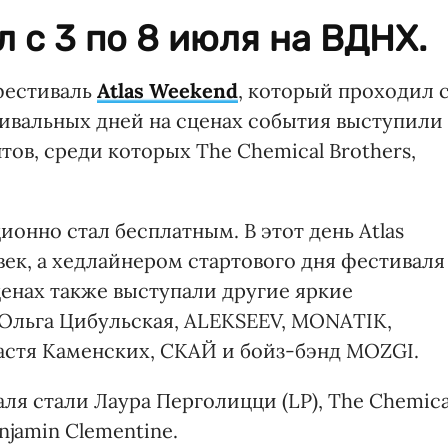
 с 3 по 8 июля на ВДНХ.
фестиваль
Atlas Weekend
, который проходил 
тивальных дней на сценах события выступили
ов, среди которых The Chemical Brothers,
онно стал бесплатным. В этот день Atlas
ек, а хедлайнером стартового дня фестиваля
ценах также выступали другие яркие
 Ольга Цибульская, ALEKSEEV, MONATIK,
Настя Каменских, СКАЙ и бойз-бэнд MOZGI.
я стали Лаура Перголицци (LP), The Chemica
enjamin Clementine.