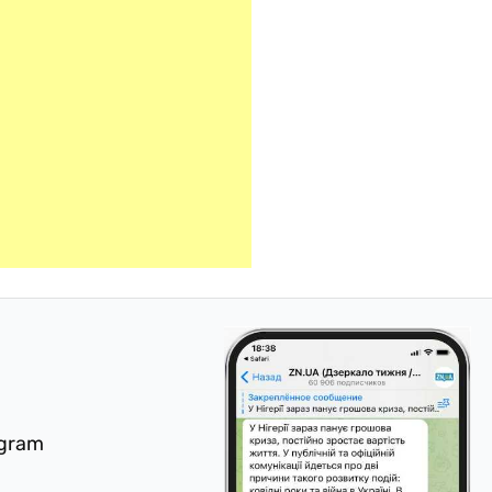
egram