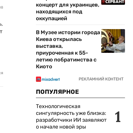
концерт для украинцев,
08
находящихся под
оккупацией
,
т
В Музее истории города
Киева открылась
выставка,
приуроченная к 55-
летию побратимства с
Киото
ся
ПОПУЛЯРНОЕ
Технологическая
1
сингулярность уже близка:
разработчики ИИ заявляют
о начале новой эры