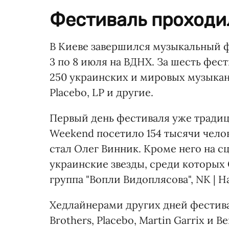
Фестиваль проходил
В Киеве завершился музыкальный 
3 по 8 июля на ВДНХ. За шесть фес
250 украинских и мировых музыкант
Placеbo, LP и другие.
Первый день фестиваля уже традици
Weekend посетило 154 тысячи челов
стал Олег Винник. Кроме него на с
украинские звезды, среди которых
группа "Вопли Видоплясова", NK | 
Хедлайнерами других дней фестивал
Brothers, Placebo, Martin Garrix и B