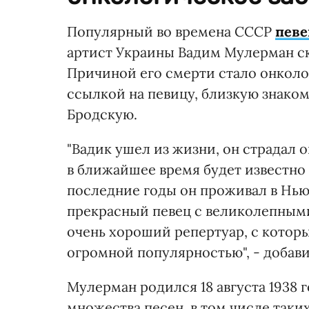
Популярный во времена СССР
певе
артист Украины Вадим Мулерман ск
Причиной его смерти стало онколо
ссылкой на певицу, близкую знако
Бродскую.
"Вадик ушел из жизни, он страдал о
в ближайшее время будет известно 
последние годы он проживал в Нью
прекрасный певец с великолепными
очень хороший репертуар, с которы
огромной популярностью", - добави
Мулерман родился 18 августа 1938 
множества песен, в том числе таких, 