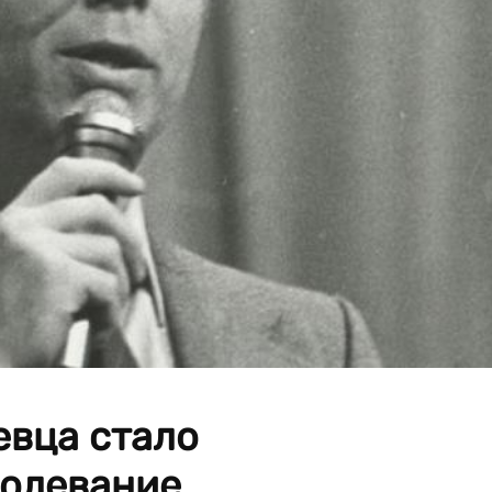
евца стало
олевание.