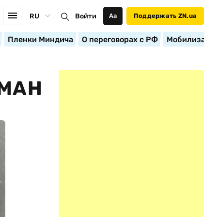
RU
Войти
Аа
Поддержать ZN.ua
Пленки Миндича
О переговорах с РФ
Мобилизация
РМАН