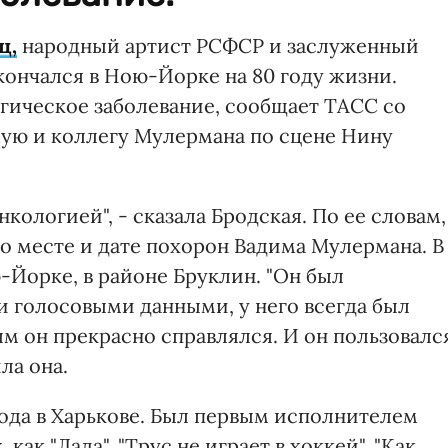
ц,
народный артист РСФСР и заслуженный
ончался в Ною-Йорке на 80 году жизни.
гическое заболевание, сообщает ТАСС со
мую и коллегу Мулермана по сцене Нину
нкологией", - сказала Бродская. По ее словам,
о месте и дате похорон Вадима Мулермана. В
-Йорке, в районе Бруклин. "Он был
 голосовыми данными, у него всегда был
м он прекрасно справлялся. И он пользовалс
ла она.
года в Харькове. Был первым исполнителем
как "Лада", "Трус не играет в хоккей", "Как