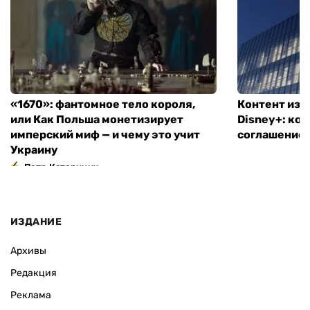
«1670»: фантомное тело короля,
Контент из T
или Как Польша монетизирует
Disney+: ко
имперский миф — и чему это учит
соглашение
Украину
Петр Катеринич
ИЗДАНИЕ
Архивы
Редакция
Реклама