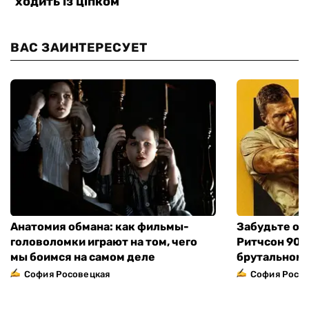
ВАС ЗАИНТЕРЕСУЕТ
Анатомия обмана: как фильмы-
Забудьте о 
головоломки играют на том, чего
Ритчсон 90 
мы боимся на самом деле
брутальном 
София Росовецкая
София Росо