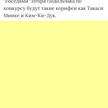
"соседями" Игоря Подольчака по
конкурсу будут такие корифеи как Такаси
Миике и Ким-Ки-Дук.