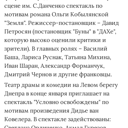
сцене им. С.Данченко спектакль по
мотивам романа Ольги Кобылянской
"Земля". Режиссер-постановщик – Давид
Петросян (постановщик "Буны" в "ДАХе",
которую высоко оценили критики и
зрители). В главных ролях – Василий
Баша, Лариса Руснак, Татьяна Михина,
Иван Шаран, Александр Форманчук,
Дмитрий Чернов и другие франковцы.
Театр драмы и комедии на Левом берегу
Днепра в конце января приглашает на
спектакль "Условно освобождены" по
мотивам произведения Дидье ван
Ковелера. В спектакле задействованы:
Светлана Орличенко, Акмал Гурезов,