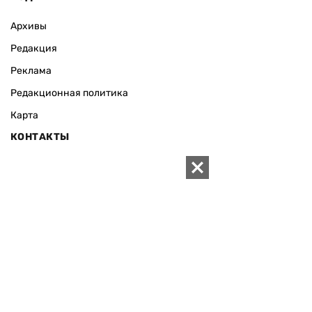
Архивы
Редакция
Реклама
Редакционная политика
Карта
КОНТАКТЫ
01010 Киев, ул. Князей Острожских, 19/1
Телефон редакции:
+380 (44) 280-04-85
Электронная почта редакции:
zn94@ukr.net
Электронная почта службы новостей:
editor@zn.ua
СОЦСЕТИ