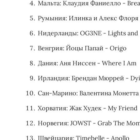
Мальта: Клаудия Фаниелло - Breat
Румыния: Илинка и Алекс Флоря -
Нидерланды: OG3NE - Lights and
Венгрия: Йоцы Папай - Origo
Дания: Аня Ниссен - Where I Am
Ирландия: Брендан Мюррей - Dyi
Сан-Марино: Валентина Монетта и
Хорватия: Жак Худек - My Friend
Норвегия: JOWST - Grab The Mo
Швейцария: Timebelle - Apollo