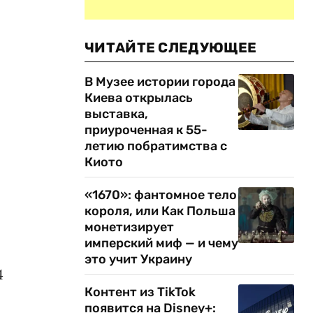
ЧИТАЙТЕ СЛЕДУЮЩЕЕ
В Музее истории города
Киева открылась
выставка,
приуроченная к 55-
летию побратимства с
Киото
«1670»: фантомное тело
короля, или Как Польша
монетизирует
имперский миф — и чему
это учит Украину
4
Контент из TikTok
появится на Disney+: