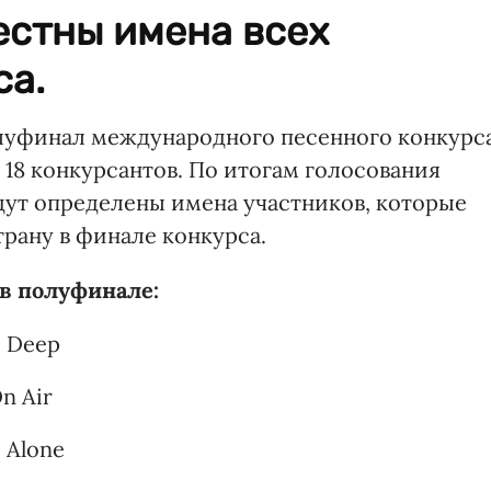
естны имена всех
са.
полуфинал международного песенного конкурс
т 18 конкурсантов. По итогам голосования
ут определены имена участников, которые
трану в финале конкурса.
в полуфинале:
o Deep
n Air
 Alone