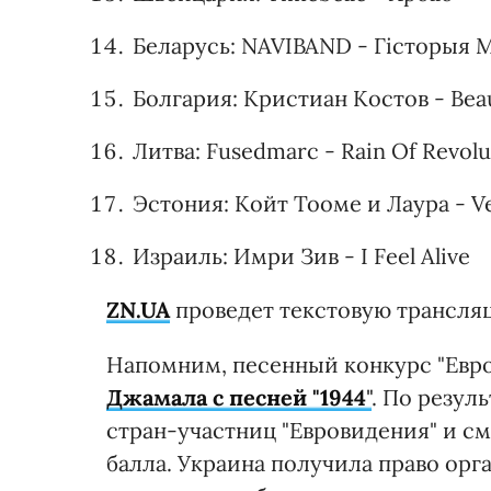
Беларусь: NAVIBAND - Гісторыя
Болгария: Кристиан Костов - Beau
Литва: Fusedmarc - Rain Of Revolu
Эстония: Койт Тооме и Лаура - V
Израиль: Имри Зив - I Feel Alive
ZN.UA
проведет текстовую трансляц
Напомним, песенный конкурс "Евро
Джамала с песней "1944
"
. По резул
стран-участниц "Евровидения" и с
балла. Украина получила право орг