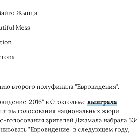
 Майго Жыцця
tiful Mess
tion
erona
ию второго полуфинала "Евровидения".
видение-2016" в Стокгольме
выиграла
ьтатам голосования национальных жюри
мс-голосования зрителей Джамала набрала 53
анизовать "Евровидение" в следующем году,