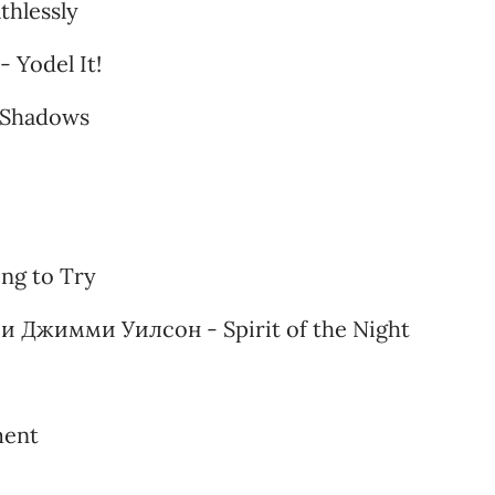
hlessly
 Yodel It!
 Shadows
ng to Try
 Джимми Уилсон - Spirit of the Night
ment