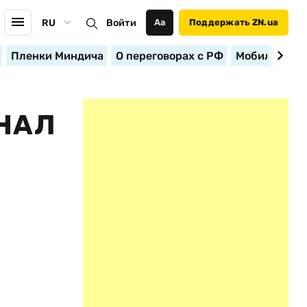
RU
Войти
Аа
Поддержать ZN.ua
Пленки Миндича
О переговорах с РФ
Мобилизация
НАЛ