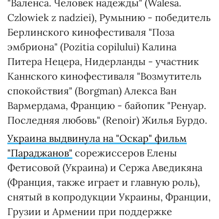
"Валенса. Человек надежды" (Walesa.
Czlowiek z nadziei), Румынию - победитель
Берлинского кинофестиваля "Поза
эмбриона" (Pozitia copilului) Калина
Питера Нецера, Нидерланды - участник
Каннского кинофестиваля "Возмутитель
спокойствия" (Borgman) Алекса Ван
Вармердама, Францию - байопик "Ренуар.
Последняя любовь" (Renoir) Жилья Бурдо.
Украина выдвинула на "Оскар" фильм
"Параджанов"
сорежиссеров Елены
Фетисовой (Украина) и Сержа Аведикяна
(Франция, также играет и главную роль),
снятый в копродукции Украины, Франции,
Грузии и Армении при поддержке