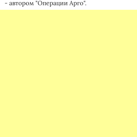
- автором "Операции Арго".