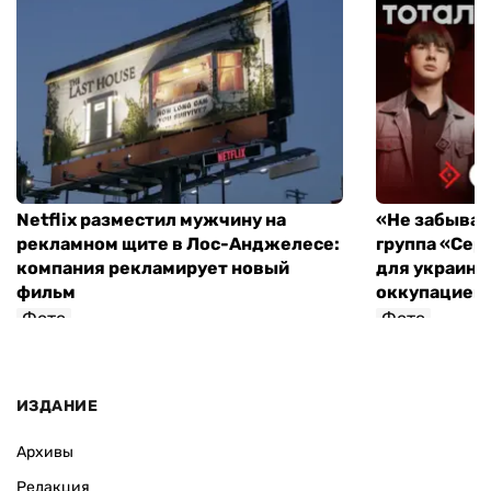
Netflix разместил мужчину на
«Не забывайт
рекламном щите в Лос-Анджелесе:
группа «Сер
компания рекламирует новый
для украинц
фильм
оккупацией
Фото
Фото
ИЗДАНИЕ
Архивы
Редакция