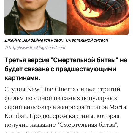
Джеймс Ван займется новой "Смертельной битвой"
© http://www.tracking-board.com
Третья версия "Смертельной битвы" не
будет связана с предшествующими
картинами.
Студия New Line Cinema снимет третий
фильм по одной из самых популярных
серий видеоигр в жанре файтингов Mortal
Kombat. Продюсером картины, которая
получит название "Смертельная битва",