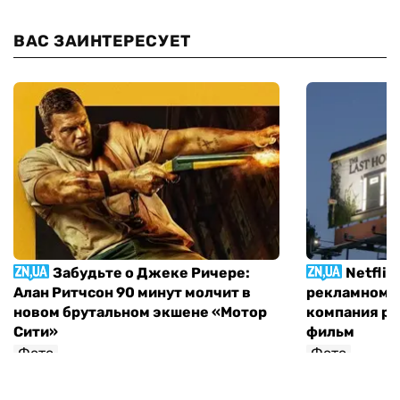
ВАС ЗАИНТЕРЕСУЕТ
Забудьте о Джеке Ричере:
Netflix
Алан Ритчсон 90 минут молчит в
рекламном щ
новом брутальном экшене «Мотор
компания р
Сити»
фильм
Фото
Фото
София Росовецкая