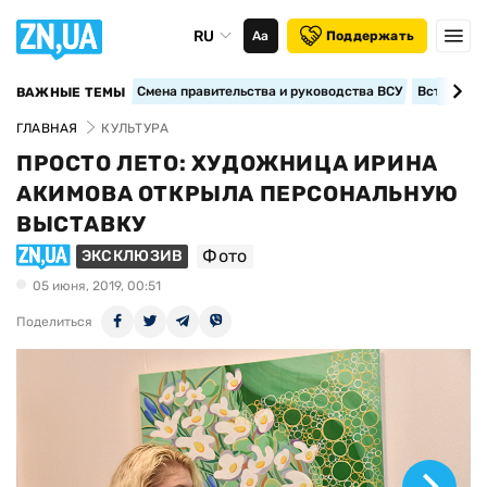
RU
Аа
Поддержать
Смена правительства и руководства ВСУ
Вступление
ВАЖНЫЕ ТЕМЫ
ГЛАВНАЯ
КУЛЬТУРА
ПРОСТО ЛЕТО: ХУДОЖНИЦА ИРИНА
АКИМОВА ОТКРЫЛА ПЕРСОНАЛЬНУЮ
ВЫСТАВКУ
Фото
ЭКСКЛЮЗИВ
05 июня, 2019, 00:51
Поделиться