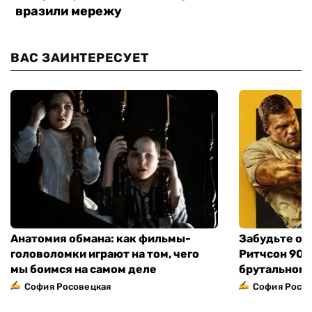
ВАС ЗАИНТЕРЕСУЕТ
Анатомия обмана: как фильмы-
Забудьте о 
головоломки играют на том, чего
Ритчсон 90 
мы боимся на самом деле
брутальном 
София Росовецкая
София Росо