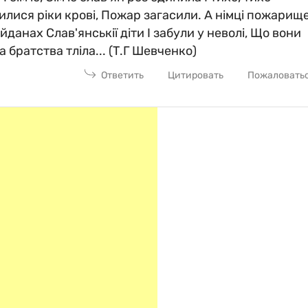
лися ріки крові, Пожар загасили. А німцi пожарищ
данах Слав'янськії діти І забули у неволі, Що вони
а братства тліла... (Т.Г Шевченко)
Ответить
Цитировать
Пожаловать