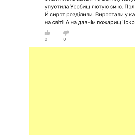
упустила Усобищ лютую змію. Поли
Й сирот розділили. Виростали у кай
на світі! А на давнім пожарищі Іскр
0
0