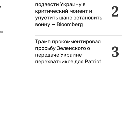
подвести Украину в
2
е
критический момент и
упустить шанс остановить
войну — Bloomberg
ся
Трамп прокомментировал
3
просьбу Зеленского о
передаче Украине
перехватчиков для Patriot