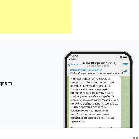
egram