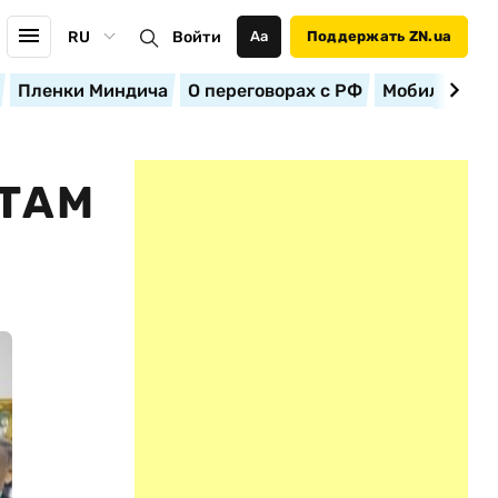
RU
Войти
Аа
Поддержать ZN.ua
Пленки Миндича
О переговорах с РФ
Мобилизация
АТАМ