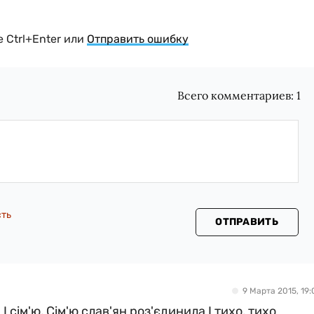
 Ctrl+Enter или
Отправить ошибку
Всего комментариев:
1
сть
ОТПРАВИТЬ
9 Марта 2015, 19:
 сім'ю, Сім'ю слав'ян роз'єдинила І тихо, тихо