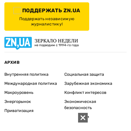
ИЗДАНИЕ
Архивы
Редакция
Реклама
Редакционная политика
Карта
КОНТАКТЫ
01010 Киев, ул. Князей Острожских, 19/1
Телефон редакции:
+380 (44) 280-04-85
Электронная почта редакции:
zn94@ukr.net
Электронная почта службы новостей:
editor@zn.ua
СОЦСЕТИ