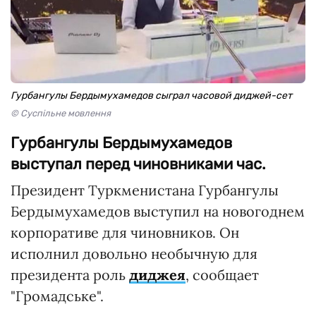
Гурбангулы Бердымухамедов сыграл часовой диджей-сет
© Суспільне мовлення
Гурбангулы Бердымухамедов
выступал перед чиновниками час.
Президент Туркменистана Гурбангулы
Бердымухамедов выступил на новогоднем
корпоративе для чиновников. Он
исполнил довольно необычную для
президента роль
диджея
, сообщает
"Громадське".