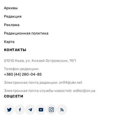
ВАС ЗАИНТЕРЕСУЕТ
Netflix разместил мужчину на
«Не забывайт
рекламном щите в Лос-Анджелесе:
группа «Сер
компания рекламирует новый
для украинц
фильм
оккупацией
Фото
Фото