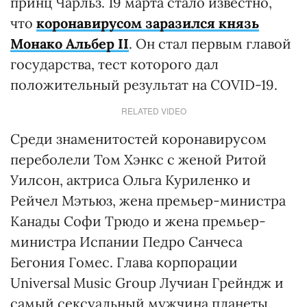
принц Чарльз. 19 марта стало известно,
что
коронавирусом заразился князь
Монако Альбер ІІ
. Он стал первым главой
государства, тест которого дал
положительный результат на COVID-19.
RELATED VIDEO
Среди знаменитостей коронавирусом
переболели Том Хэнкс с женой Ритой
Уилсон, актриса Ольга Куриленко и
Рейчел Мэтьюз, жена премьер-министра
Канады Софи Трюдо и жена премьер-
министра Испании Педро Санчеса
Бегония Гомес. Глава корпорации
Universal Music Group Лучиан Грейндж и
самый сексуальный мужчина планеты