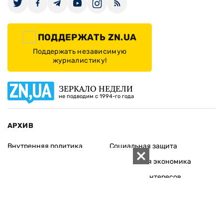
ПОДДЕРЖАТЬ ZN.UA
Поддержать независимую
журналистику!
ЗЕРКАЛО НЕДЕЛИ
не подводим с 1994-го года
АРХИВ
Внутренняя политика
Социальная защита
Международная политика
Зарубежная экономика
Макроуровень
Конфликт интересов
Энергорынок
Экономическая
безопасность
Приватизация
Персоналии