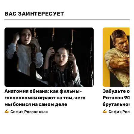
ВАС ЗАИНТЕРЕСУЕТ
Анатомия обмана: как фильмы-
Забудьте о 
головоломки играют на том, чего
Ритчсон 90 
мы боимся на самом деле
брутальном 
София Росовецкая
София Росо