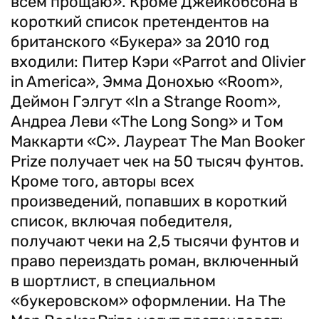
всем прощаю». Кроме Джейкобсона в
короткий список претендентов на
британского «Букера» за 2010 год
входили: Питер Кэри «Parrot and Olivier
in America», Эмма Донохью «Room»,
Деймон Гэлгут «In a Strange Room»,
Андреа Леви «The Long Song» и Том
Маккарти «C». Лауреат The Man Booker
Prize получает чек на 50 тысяч фунтов.
Кроме того, авторы всех
произведений, попавших в короткий
список, включая победителя,
получают чеки на 2,5 тысячи фунтов и
право переиздать роман, включенный
в шортлист, в специальном
«букеровском» оформлении. На The