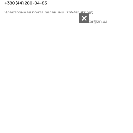
+380 (44) 280-04-85
Электронная почта редакции:
zn94@ukr.net
Электронная почта службы новостей:
editor@zn.ua
СОЦСЕТИ
ПОДДЕРЖАТЬ ZN.UA
Поддержать независимую
журналистику!
ЗЕРКАЛО НЕДЕЛИ
не подводим с 1994-го года
АРХИВ
Внутренняя политика
Социальная защита