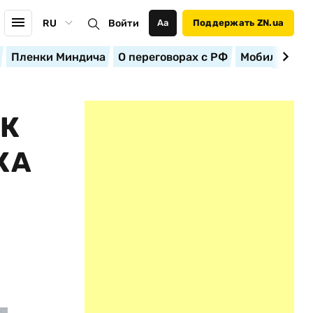
RU
Войти
Аа
Поддержать ZN.ua
Пленки Миндича
О переговорах с РФ
Мобилизация
 К
КА