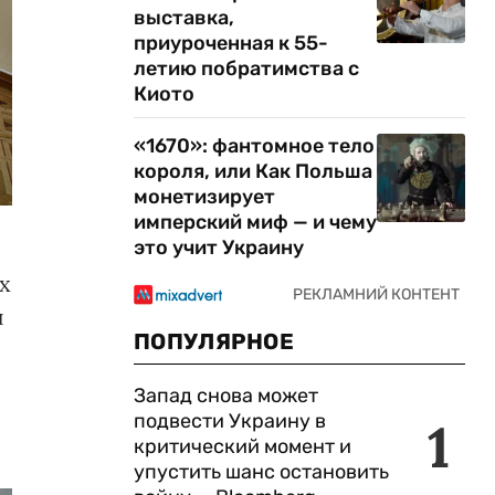
выставка,
приуроченная к 55-
летию побратимства с
Киото
«1670»: фантомное тело
короля, или Как Польша
монетизирует
имперский миф — и чему
это учит Украину
х
й
ПОПУЛЯРНОЕ
Запад снова может
подвести Украину в
1
критический момент и
упустить шанс остановить