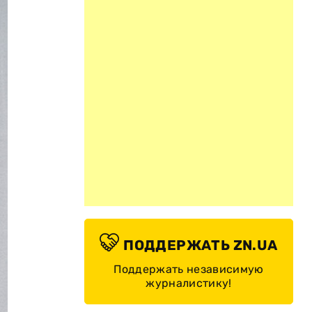
ПОДДЕРЖАТЬ ZN.UA
Поддержать независимую
журналистику!
© репродукция Василия Артюшенко