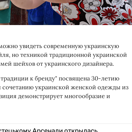
можно увидеть современную украинскую
ля, но техникой традиционной украинской
емей шейхов от украинского дизайнера.
т традиции к бренду" посвящена 30-летию
я сочетанию украинской женской одежды из
озиция демонстрирует многообразие и
стецькому Арсенали открылась