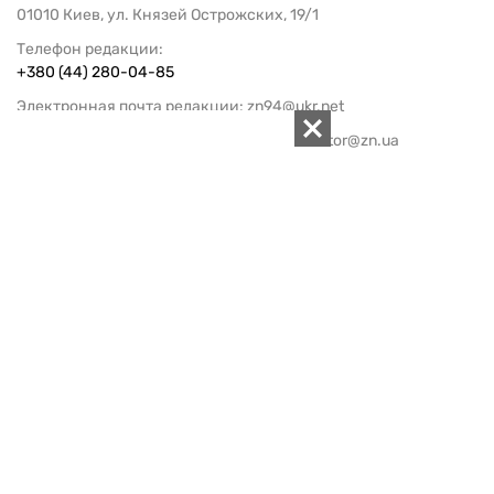
01010 Киев, ул. Князей Острожских, 19/1
Телефон редакции:
+380 (44) 280-04-85
Электронная почта редакции:
zn94@ukr.net
Электронная почта службы новостей:
editor@zn.ua
СОЦСЕТИ
ПОДДЕРЖАТЬ ZN.UA
Поддержать независимую
журналистику!
ЗЕРКАЛО НЕДЕЛИ
не подводим с 1994-го года
АРХИВ