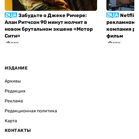
Забудьте о Джеке Ричере:
Netflix
Алан Ритчсон 90 минут молчит в
рекламном щ
новом брутальном экшене «Мотор
компания р
Сити»
фильм
Фото
Фото
София Росовецкая
ИЗДАНИЕ
Архивы
Редакция
Реклама
Редакционная политика
Карта
КОНТАКТЫ