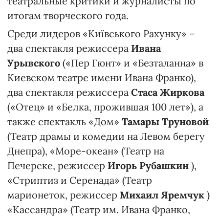
театральные критики и журналисты по
итогам творческого года.
Среди лидеров «Київського Рахунку» –
два спектакля режиссера
Ивана
Урывского
(«Пер Гюнт» и «Безталанна» в
Киевском театре имени Ивана Франко),
два спектакля режиссера
Стаса Жиркова
(«Отец» и «Белка, прожившая 100 лет»), а
также спектакль «Дом»
Тамары Труновой
(Театр драмы и комедии на Левом берегу
Днепра), «Море-океан» (Театр на
Печерске, режиссер
Игорь Рубашкин
),
«Стриптиз и Серенада» (Театр
марионеток, режиссер
Михаил Яремчук
)
«Кассандра» (Театр им. Ивана Франко,