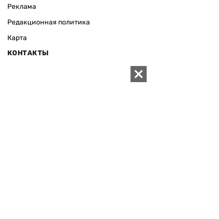
Реклама
Редакционная политика
Карта
КОНТАКТЫ
01010 Киев, ул. Князей Острожских, 19/1
Телефон редакции:
+380 (44) 280-04-85
Электронная почта редакции:
zn94@ukr.net
Электронная почта службы новостей:
editor@zn.ua
СОЦСЕТИ
ПОДДЕРЖАТЬ ZN.UA
Поддержать независимую