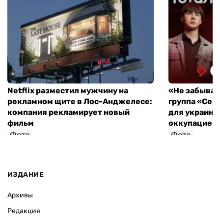
Netflix разместил мужчину на
«Не забывайт
рекламном щите в Лос-Анджелесе:
группа «Сер
компания рекламирует новый
для украинц
фильм
оккупацией
Фото
Фото
ИЗДАНИЕ
Архивы
Редакция