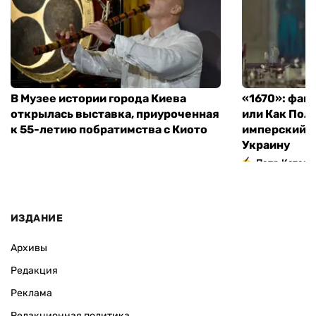
В Музее истории города Киева
«1670»: фан
открылась выставка, приуроченная
или Как Пол
к 55-летию побратимства с Киото
имперский м
Украину
Петр Катери
ИЗДАНИЕ
Архивы
Редакция
Реклама
Редакционная политика