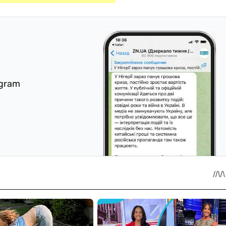
egram