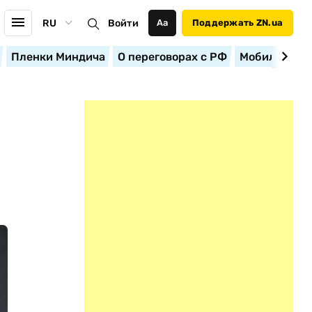
RU
Войти
Аа
Поддержать ZN.ua
Пленки Миндича
О переговорах с РФ
Мобилизация