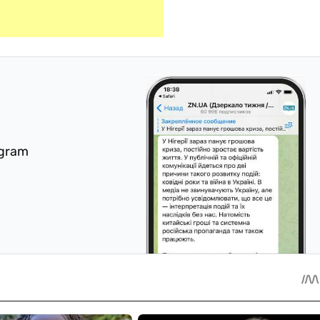
egram