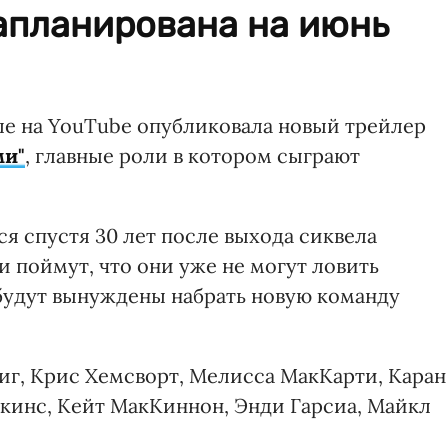
апланирована на июнь
але на YouTube опубликовала новый трейлер
ми"
, главные роли в котором сыграют
я спустя 30 лет после выхода сиквела
и поймут, что они уже не могут ловить
и будут вынуждены набрать новую команду
иг, Крис Хемсворт, Мелисса МакКарти, Каран
ркинс, Кейт МакКиннон, Энди Гарсиа, Майкл