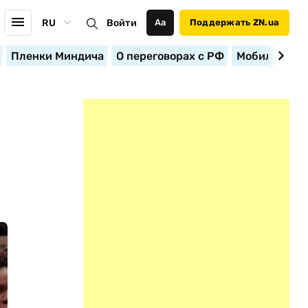
RU
Войти
Аа
Поддержать ZN.ua
Пленки Миндича
О переговорах с РФ
Мобилизация