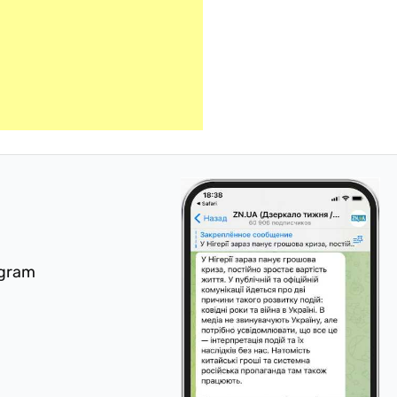
egram