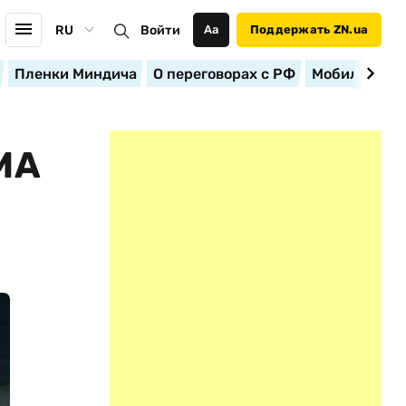
RU
Войти
Аа
Поддержать ZN.ua
Пленки Миндича
О переговорах с РФ
Мобилизация
МА