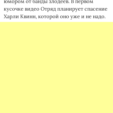
юмором от банды злодеев. В первом
кусочке видео Отряд планирует спасение
Харли Квинн, которой оно уже и не надо.