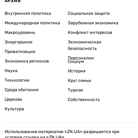
АРХИВ
Внутренняя политика
Социальная защита
Международная политика
Зарубежная экономика
Макроуровень
Конфликт интересов
Энергорынок
Экономическая
безопасность
Приватизация
Персоналии
Экономика регионов
Социум
Наука
История
Технологии
Круг семьи
Среда обитания
Туризм
Церковь
Собственность
Культура
Использование материалов «ZN.UA» разрешается при
условии ссылки на «ZN.UA».