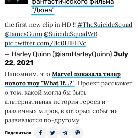
фантастического фильма
"Дюна"
the first new clip in HD !!
#TheSuicideSquad
@JamesGunn
@SuicideSquadWB
pic.twitter.com/Jlc0HlFHVc
— Harley Quinn (@iamHarIeyQuinn)
July
22, 2021
Напомним, что
Marvel показала тизер
нового шоу "What If...?"
. Проект расскажет
о том, какой могла бы быть
альтернативная история героев и
различных миров, в которых события
развиваются по-другому.
Поделиться