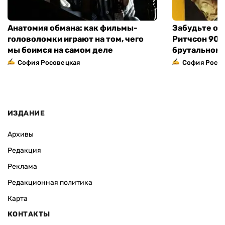
Анатомия обмана: как фильмы-
Забудьте о 
головоломки играют на том, чего
Ритчсон 90 
мы боимся на самом деле
брутальном 
София Росовецкая
София Росо
ИЗДАНИЕ
Архивы
Редакция
Реклама
Редакционная политика
Карта
КОНТАКТЫ