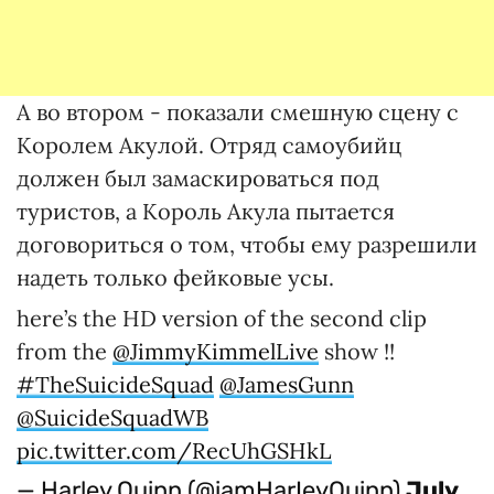
А во втором - показали смешную сцену с
Королем Акулой. Отряд самоубийц
должен был замаскироваться под
туристов, а Король Акула пытается
договориться о том, чтобы ему разрешили
надеть только фейковые усы.
here’s the HD version of the second clip
from the
@JimmyKimmelLive
show !!
#TheSuicideSquad
@JamesGunn
@SuicideSquadWB
pic.twitter.com/RecUhGSHkL
— Harley Quinn (@iamHarIeyQuinn)
July