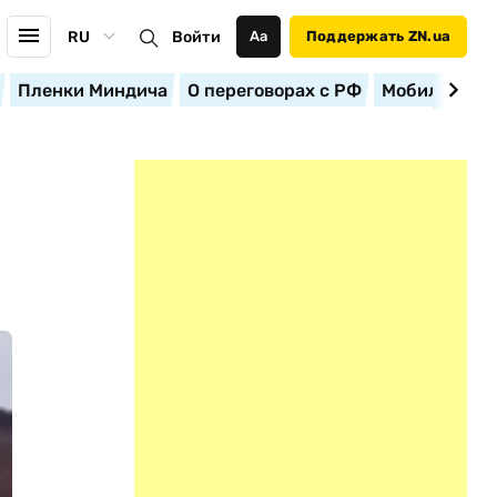
RU
Войти
Аа
Поддержать ZN.ua
Пленки Миндича
О переговорах с РФ
Мобилизация