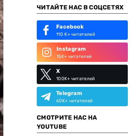
ЧИТАЙТЕ НАС В СОЦСЕТЯХ
Facebook
110 K+ читателей
Instagram
15K+ читателей
X
100K+ читателей
Telegram
60K+ читателей
СМОТРИТЕ НАС НА
YOUTUBE