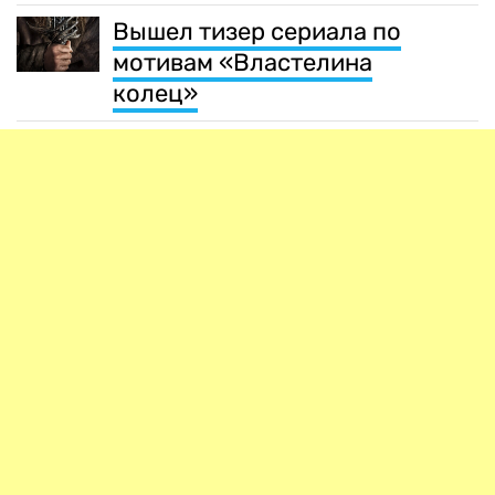
Вышел тизер сериала по
мотивам «Властелина
колец»