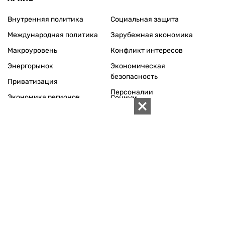
Внутренняя политика
Социальная защита
Международная политика
Зарубежная экономика
Макроуровень
Конфликт интересов
Энергорынок
Экономическая
безопасность
Приватизация
Персоналии
Экономика регионов
Социум
Наука
История
Технологии
Круг семьи
Среда обитания
Туризм
Церковь
Собственность
Культура
Использование материалов «ZN.UA» разрешается при
условии ссылки на «ZN.UA».