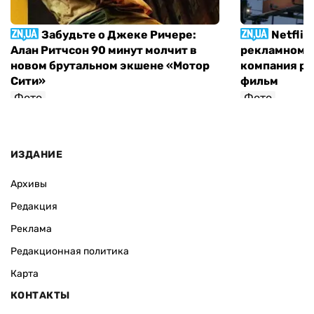
Забудьте о Джеке Ричере:
Netflix
Алан Ритчсон 90 минут молчит в
рекламном щ
новом брутальном экшене «Мотор
компания р
Сити»
фильм
Фото
Фото
София Росовецкая
ИЗДАНИЕ
Архивы
Редакция
Реклама
Редакционная политика
Карта
КОНТАКТЫ