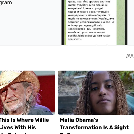
egram