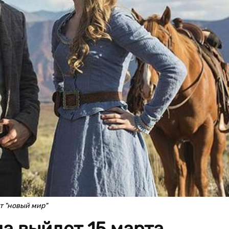
т "новый мир"
а выйдет 15 марта.