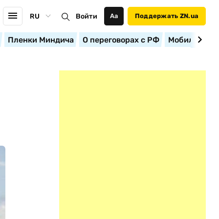
RU
Войти
Аа
Поддержать ZN.ua
Пленки Миндича
О переговорах с РФ
Мобилизация