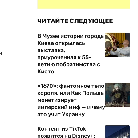
ЧИТАЙТЕ СЛЕДУЮЩЕЕ
В Музее истории города
Киева открылась
выставка,
и
приуроченная к 55-
летию побратимства с
Киото
«1670»: фантомное тело
короля, или Как Польша
монетизирует
имперский миф — и чему
это учит Украину
Контент из TikTok
появится на Disney+: