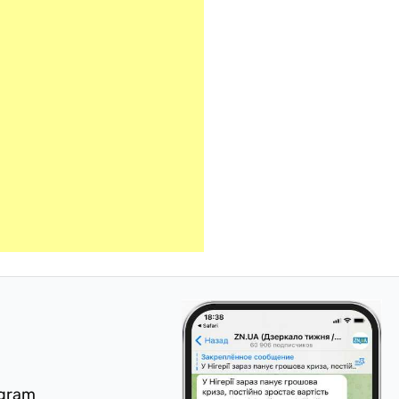
egram