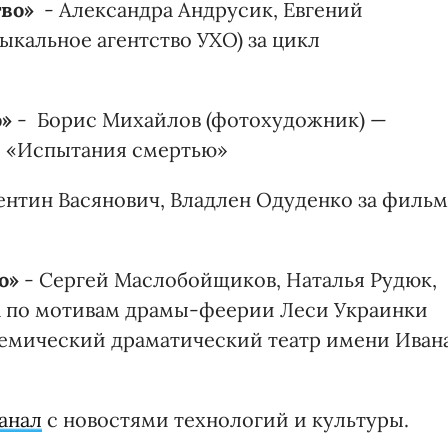
во»
- Александра Андрусик, Евгений
ыкальное агентство УХО) за цикл
о»
- Борис Михайлов (фотохудожник) —
я «Испытания смертью»
ентин Васянович, Владлен Одуденко за фильм
о»
- Сергей Маслобойщиков, Наталья Рудюк,
ba по мотивам драмы-феерии Леси Украинки
демический драматический театр имени Иван
анал
с новостями технологий и культуры.