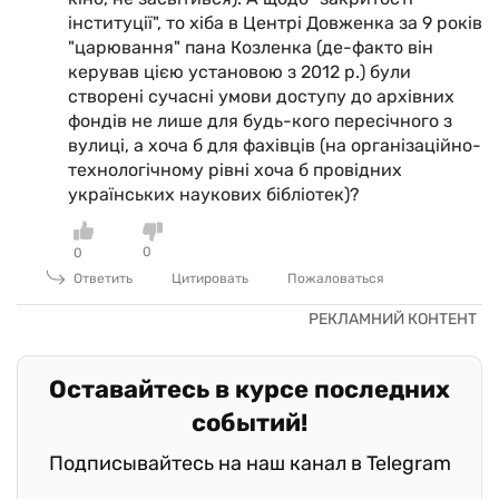
інституції", то хіба в Центрі Довженка за 9 років
"царювання" пана Козленка (де-факто він
керував цією установою з 2012 р.) були
створені сучасні умови доступу до архівних
фондів не лише для будь-кого пересічного з
вулиці, а хоча б для фахівців (на організаційно-
технологічному рівні хоча б провідних
українських наукових бібліотек)?
0
0
Ответить
Цитировать
Пожаловаться
Оставайтесь в курсе последних
событий!
Подписывайтесь на наш канал в Telegram