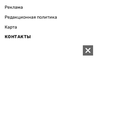
Реклама
Редакционная политика
Карта
КОНТАКТЫ
01010 Киев, ул. Князей Острожских, 19/1
Телефон редакции:
+380 (44) 280-04-85
Электронная почта редакции:
zn94@ukr.net
Электронная почта службы новостей:
editor@zn.ua
СОЦСЕТИ
ПОДДЕРЖАТЬ ZN.UA
Поддержать независимую