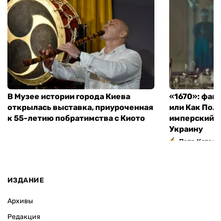
В Музее истории города Киева
«1670»: фан
открылась выставка, приуроченная
или Как Пол
к 55-летию побратимства с Киото
имперский м
Украину
Петр Катери
ИЗДАНИЕ
Архивы
Редакция