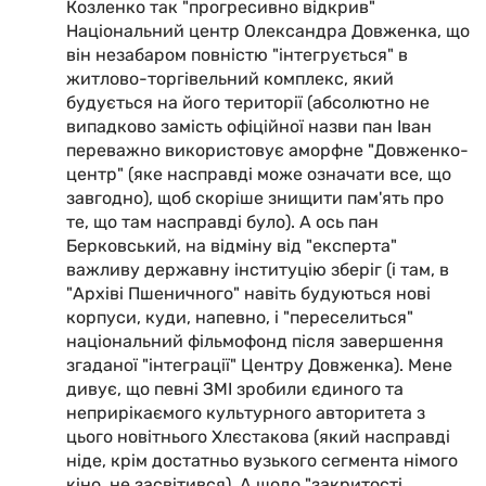
Козленко так "прогресивно відкрив"
Національний центр Олександра Довженка, що
він незабаром повністю "інтегрується" в
житлово-торгівельний комплекс, який
будується на його території (абсолютно не
випадково замість офіційної назви пан Іван
переважно використовує аморфне "Довженко-
центр" (яке насправді може означати все, що
завгодно), щоб скоріше знищити пам'ять про
те, що там насправді було). А ось пан
Берковський, на відміну від "експерта"
важливу державну інституцію зберіг (і там, в
"Архіві Пшеничного" навіть будуються нові
корпуси, куди, напевно, і "переселиться"
національний фільмофонд після завершення
згаданої "інтеграції" Центру Довженка). Мене
дивує, що певні ЗМІ зробили єдиного та
неприрікаємого культурного авторитета з
цього новітнього Хлєстакова (який насправді
ніде, крім достатньо вузького сегмента німого
кіно, не засвітився). А щодо "закритості