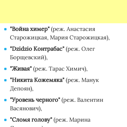
"Война химер"
(реж. Анастасия
Старожицкая, Мария Старожицкая),
"Dzidzio Контрабас"
(реж. Олег
Борщевский),
"Живая"
(реж. Тарас Химич),
"Никита Кожемяка"
(реж. Манук
Депоян),
"Уровень черного"
(реж. Валентин
Васянович),
"Сломя голову"
(реж. Марина