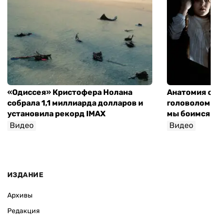
«Одиссея» Кристофера Нолана
Анатомия об
собрала 1,1 миллиарда долларов и
головоломки 
установила рекорд IMAX
мы боимся н
Видео
Видео
София Росо
ИЗДАНИЕ
Архивы
Редакция