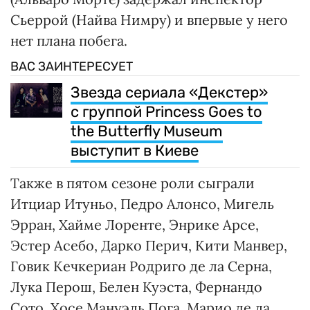
Сьеррой (Найва Нимру) и впервые у него
нет плана побега.
ВАС ЗАИНТЕРЕСУЕТ
Звезда сериала «Декстер»
с группой Princess Goes to
the Butterfly Museum
выступит в Киеве
Также в пятом сезоне роли сыграли
Итциар Итуньо, Педро Алонсо, Мигель
Эрран, Хайме Лоренте, Энрике Арсе,
Эстер Асебо, Дарко Перич, Кити Манвер,
Говик Кечкериан Родриго де ла Серна,
Лука Перош, Белен Куэста, Фернандо
Сото, Хосе Мануэль Пога, Марио де ла