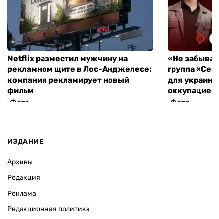
Netflix разместил мужчину на
«Не забывайт
рекламном щите в Лос-Анджелесе:
группа «Сер
компания рекламирует новый
для украинц
фильм
оккупацией
Фото
Фото
ИЗДАНИЕ
Архивы
Редакция
Реклама
Редакционная политика