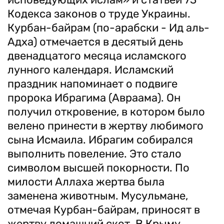
Кодекса законов о труде Украины.
Курбан-байрам (по-арабски - Ид аль-
Адха) отмечается в десятый день
двенадцатого месяца исламского
лунного календаря. Исламский
праздник напоминает о подвиге
пророка Ибрагима (Авраама). Он
получил откровение, в котором было
велено принести в жертву любимого
сына Исмаила. Ибрагим собирался
выполнить повеление. Это стало
символом высшей покорности. По
милости Аллаха жертва была
заменена животным. Мусульмане,
отмечая Курбан-байрам, приносят в
жертву домашний скот. В Крыму