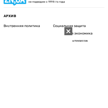
не подводим с 1994-го года
АРХИВ
Внутренняя политика
Социальная защита
Международная политика
Зарубежная экономика
Макроуровень
Конфликт интересов
Энергорынок
Экономическая
безопасность
Приватизация
Персоналии
Экономика регионов
Социум
Наука
История
Технологии
Круг семьи
Среда обитания
Туризм
Церковь
Собственность
Культура