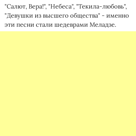
"Салют, Вера!", "Небеса", "Текила-любовь",
"Девушки из высшего общества" - именно
эти песни стали шедеврами Меладзе.