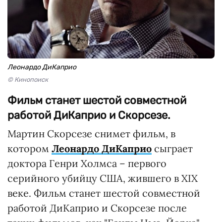
Леонардо ДиКаприо
© Кинопоиск
Фильм станет шестой совместной
работой ДиКаприо и Скорсезе.
Мартин Скорсезе снимет фильм, в
котором
Леонардо ДиКаприо
сыграет
доктора Генри Холмса – первого
серийного убийцу США, жившего в ХІХ
веке. Фильм станет шестой совместной
работой ДиКаприо и Скорсезе после