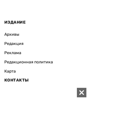
ИЗДАНИЕ
Архивы
Редакция
Реклама
Редакционная политика
Карта
КОНТАКТЫ
01010 Киев, ул. Князей Острожских, 19/1
Телефон редакции:
+380 (44) 280-04-85
Электронная почта редакции:
zn94@ukr.net
Электронная почта службы новостей:
editor@zn.ua