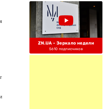
я
ZN.UA - Зеркало недели
5610 подписчиков
т
и