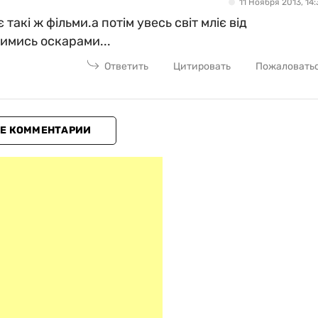
11 Ноября 2013, 14:
акі ж фільми.а потім увесь світ мліє від
имись оскарами...
Ответить
Цитировать
Пожаловать
Е КОММЕНТАРИИ