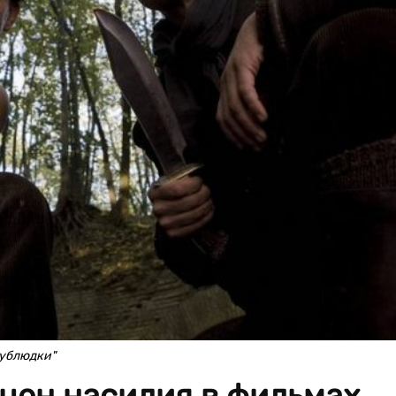
 ублюдки"
цен насилия в фильмах,