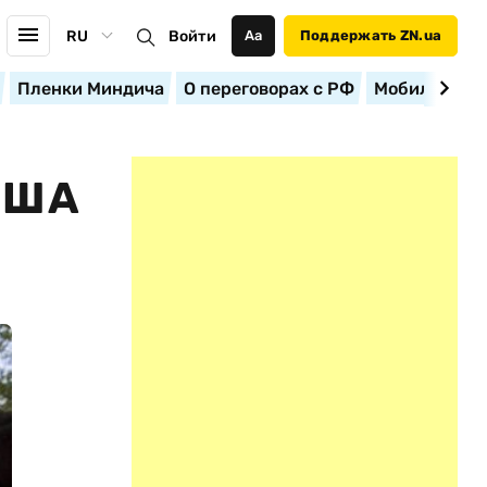
RU
Войти
Аа
Поддержать ZN.ua
Пленки Миндича
О переговорах с РФ
Мобилизация
США