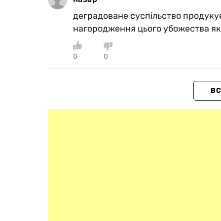
деградоване суспільство продукує т
нагородження цього убожества як
0
0
ВС