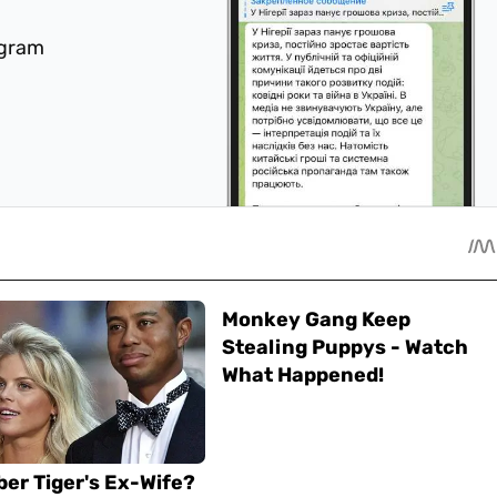
egram