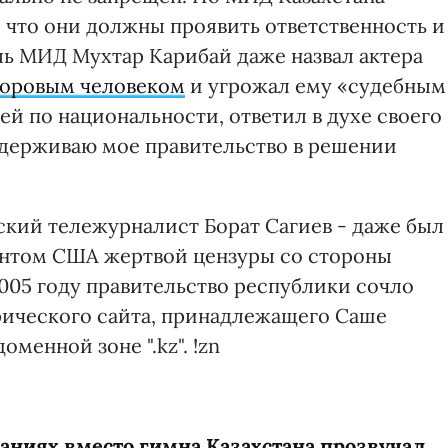
что они должны проявить ответственность и
ль МИД Мухтар Карибай даже назвал актера
доровым человеком
и угрожал ему «судебным
ей по национальности, ответил в духе своего
ддерживаю мое правительство в решении
кий тележурналист Борат Сагиев - даже был
нтом США жертвой цензуры со стороны
 2005 году правительство республики сочло
ического сайта, принадлежащего Саше
оменной зоне ".kz". !zn
аниях вместо гимна Казахстана прозвучал