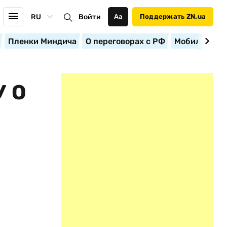
RU
Войти
Аа
Поддержать ZN.ua
Пленки Миндича
О переговорах с РФ
Мобилизация
 О