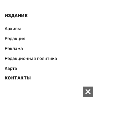
ИЗДАНИЕ
Архивы
Редакция
Реклама
Редакционная политика
Карта
КОНТАКТЫ
01010 Киев, ул. Князей Острожских, 19/1
Телефон редакции:
+380 (44) 280-04-85
Электронная почта редакции:
zn94@ukr.net
Электронная почта службы новостей:
editor@zn.ua
СОЦСЕТИ